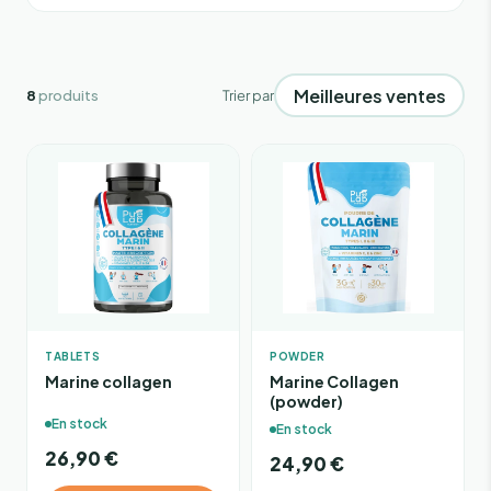
Poudre
11 €
26 €
Comprimés
8
produits
Trier par
TABLETS
POWDER
Marine collagen
Marine Collagen
(powder)
En stock
En stock
26,90 €
24,90 €