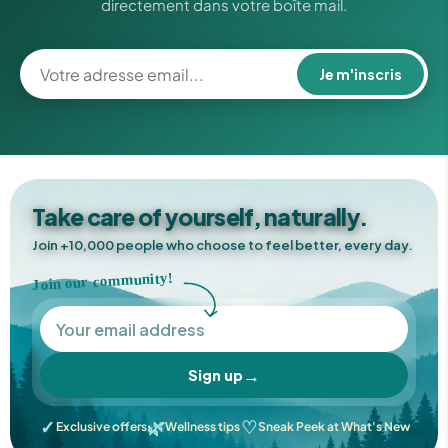
directement dans votre boîte mail.
Je m'inscris
Take care of yourself, naturally.
✕
Join +10,000 people who choose to feel better, every day.
Join our community!
→
Sign up
✓
🌿
♡
Exclusive offers
Wellness tips
Sneak Peek at What's New