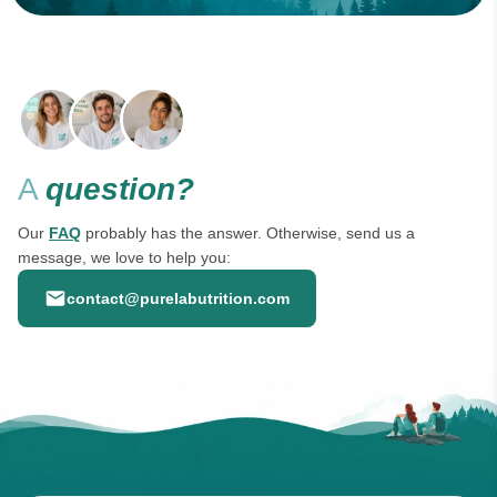
CHOISISSEZ VOTRE OPTION
Ajouter au panier
Voir la fiche produit complète →
A
question?
Our
FAQ
probably has the answer. Otherwise, send us a
message, we love to help you:
contact@purelabutrition.com