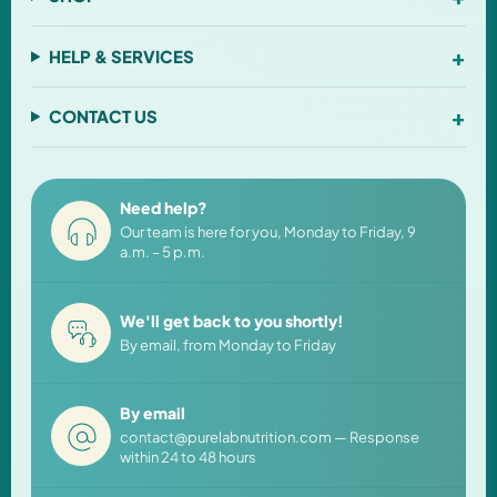
+
HELP & SERVICES
+
CONTACT US
Need help?
Our team is here for you, Monday to Friday, 9
a.m. – 5 p.m.
We'll get back to you shortly!
By email, from Monday to Friday
By email
contact@purelabnutrition.com — Response
within 24 to 48 hours