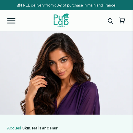
🎁 FREE delivery from 60€ of purchase in mainland France!
Accueil
›
Skin, Nails and Hair