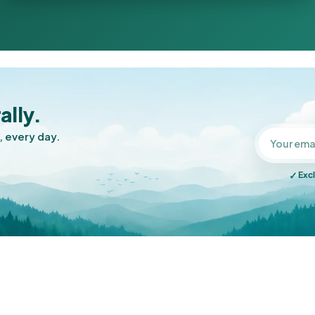
ally.
, every day.
✓
Excl