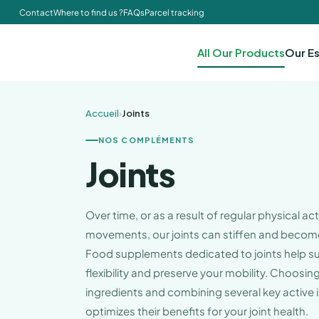
Contact
Where to find us ?
FAQs
Parcel tracking
All Our Products
Our Es
Accueil
›
Joints
NOS COMPLÉMENTS
Joints
Over time, or as a result of regular physical act
movements, our joints can stiffen and become
Food supplements dedicated to joints help su
flexibility and preserve your mobility. Choosing
ingredients and combining several key active 
optimizes their benefits for your joint health.