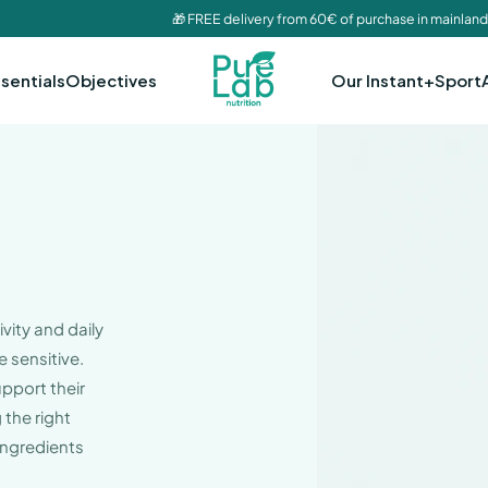
🎁 FREE delivery from 60€ of purchase in mainland
sentials
Objectives
Our Instant+
Sport
ivity and daily
 sensitive.
pport their
 the right
ingredients