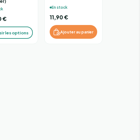
er)
En stock
ck
11,90 €
0 €
Ajouter au panier
ir les options