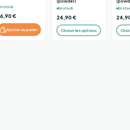
(powder)
(powd
En stock
En stock
En sto
6,90 €
24,90 €
24,9
Ajouter au panier
Choisir les options
Chois