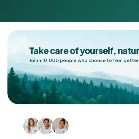
Take care of yourself, natur
✕
Join +10,000 people who choose to feel better
CHOISISSEZ VOTRE OPTION