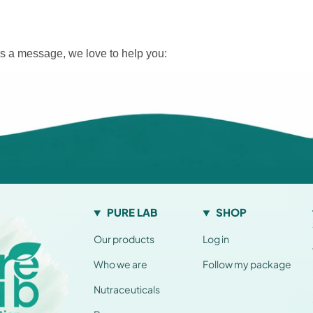
s a message, we love to help you:
PURE LAB
SHOP
Our products
Log in
Who we are
Follow my package
Nutraceuticals