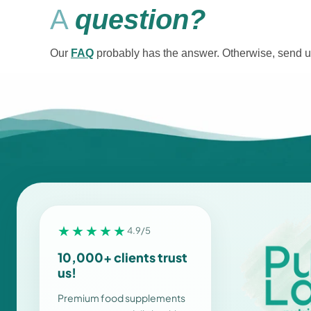
Ajouter au panier
A
question?
Voir la fiche produit complète →
Our
FAQ
probably has the answer. Otherwise, send u
★★★★★
4.9/5
10,000+ clients trust
us!
Premium food supplements