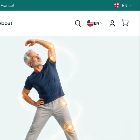
EN
 France!
Langua
About
EN