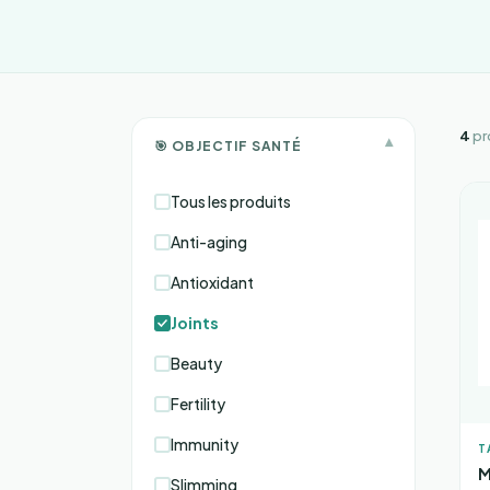
4
pr
▾
🎯 OBJECTIF SANTÉ
Tous les produits
Anti-aging
Antioxidant
Joints
Beauty
Fertility
Immunity
T
M
Slimming