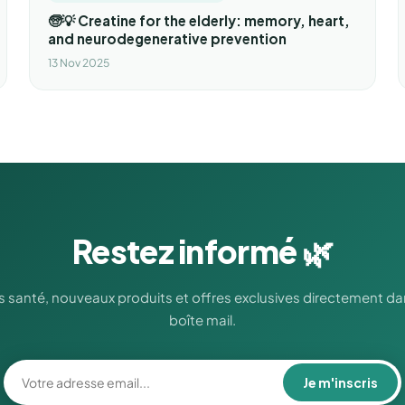
🧓💡 Creatine for the elderly: memory, heart,
and neurodegenerative prevention
13 Nov 2025
Restez informé 🌿
s santé, nouveaux produits et offres exclusives directement da
boîte mail.
Je m'inscris