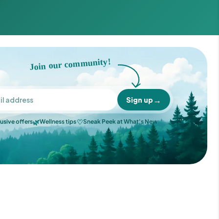
Join our community!
→
Sign up
🌿
♡
usive offers
Wellness tips
Sneak Peek at What's New