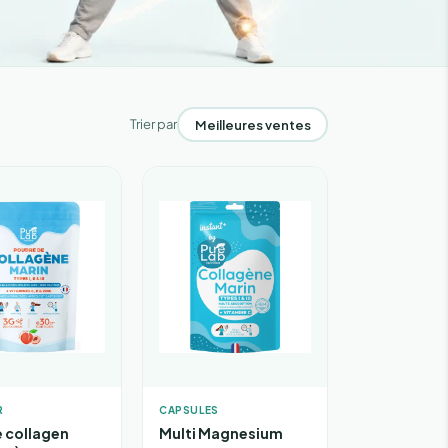
Trier par
R
CAPSULES
 collagen
Multi Magnesium