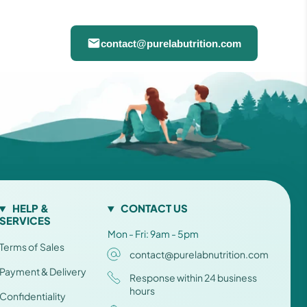
contact@purelabutrition.com
HELP &
CONTACT US
SERVICES
Mon - Fri: 9am - 5pm
Terms of Sales
contact@purelabnutrition.com
Payment & Delivery
Response within 24 business
hours
Confidentiality