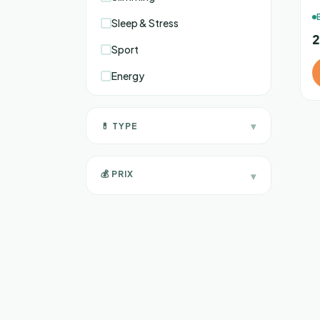
Sleep & Stress
2
Sport
Energy
▾
💊 TYPE
Gélules
💰 PRIX
▾
Poudre
11 €
26 €
Comprimés